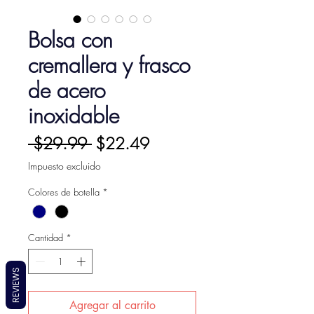
Bolsa con
cremallera y frasco
de acero
inoxidable
Precio
Precio
 $29.99 
$22.49
de
Impuesto excluido
oferta
Colores de botella
*
Cantidad
*
REVIEWS
Agregar al carrito