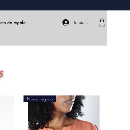
Iniciar sesión
jeta de regalo
s
Nueva llegada