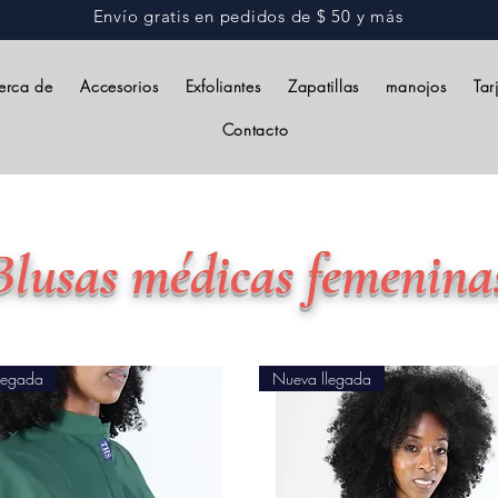
Envío gratis en pedidos de $ 50 y más
erca de
Accesorios
Exfoliantes
Zapatillas
manojos
Tar
Contacto
Blusas médicas femenina
legada
Nueva llegada