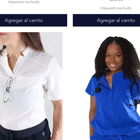
Impuesto excluido
Impuesto excluido
Agregar al carrito
Agregar al carrito