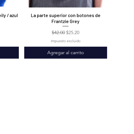
Vista rápida
ly / azul
La parte superior con botones de
Frantzie Grey
oferta
Precio
Precio de oferta
$42.00
$25.20
Impuesto excluido
Agregar al carrito