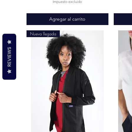
Impuesto excluido
Agregar al carrito
Nueva llegada
REVIEWS