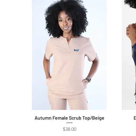
Vista rápida
Autumn Female Scrub Top/Beige
E
Precio
$38.00