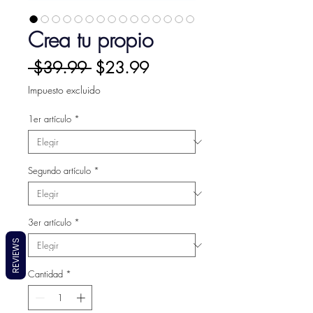
Crea tu propio
Precio
Precio
 $39.99 
$23.99
de
Impuesto excluido
oferta
1er artículo
*
Segundo artículo
*
3er artículo
*
REVIEWS
Cantidad
*