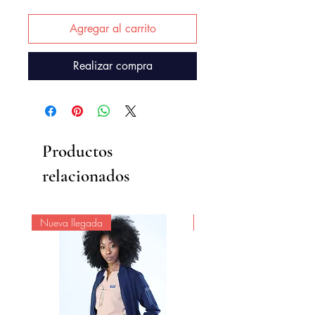
Agregar al carrito
Realizar compra
Productos
relacionados
Nueva llegada
Nueva llegada