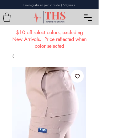
Envío gratis en pedidos de $ 50 y más
$10 off select colors, excluding
New Arrivals. Price reflected when
color selected