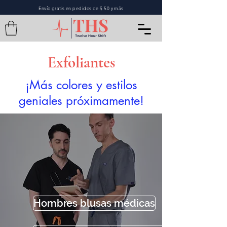
Envío gratis en pedidos de $ 50 y más
Exfoliantes
¡Más colores y estilos
geniales próximamente!
Hombres blusas médicas