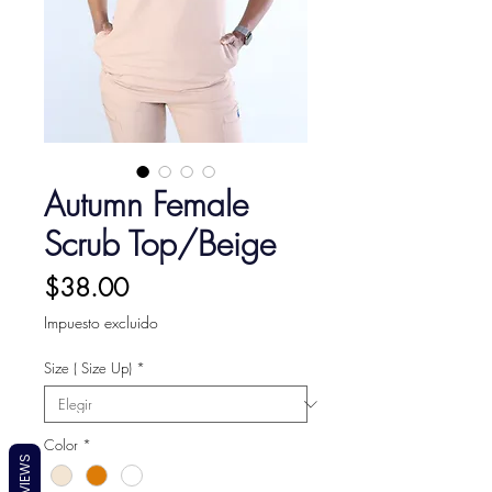
Autumn Female
Scrub Top/Beige
Precio
$38.00
Impuesto excluido
Size ( Size Up)
*
Color
*
REVIEWS