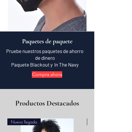
Paquetes de paquete
Pruebe nuestros paquetes de ahorro
de dinero
Paquete Blackout y
In The Navy
Compra ahora
Productos Destacados
Nueva llegada
Nueva llegada