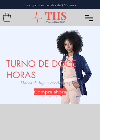
Envío gratis en pedidos de $ 50 y más
TURNO DE DOCE
HORAS
Marca de lujo a excelentes precios.
Compra ahora