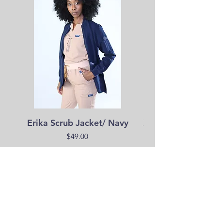
Erika Scrub Jacket/ Navy
Xavier Male Scrub
Precio
$49.00
Impuesto excluido
Agregar al carrito