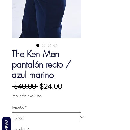
The Ken Men
pantalón recto /
azul marino
Precio
Precio
 $40.00 
$24.00
de
Impuesto excluido
oferta
Tamaño
*
REVIEWS
Cantidad
*