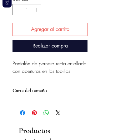
Agregar al carrito
Realizar compra
Pantalón de pernera recta entallada
con aberturas en los tobillos
Carta del tamaño
Tamaño de los hombres (pulgadas)
Tamaño
S
METRO
L
SG
Largo
29
30
30
31
Productos
Hombro
18
19
20
21