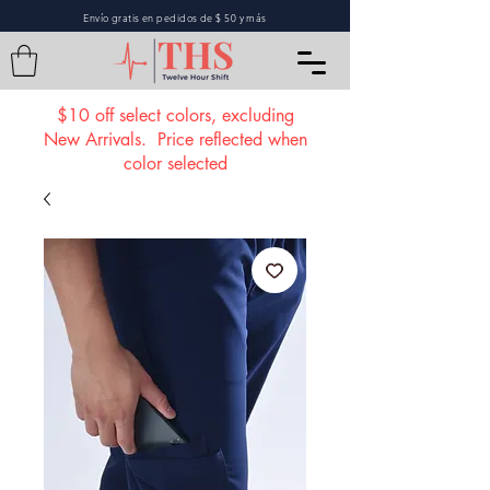
Envío gratis en pedidos de $ 50 y más
$10 off select colors, excluding
New Arrivals. Price reflected when
color selected