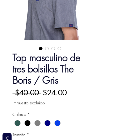
Top masculino de
tres bolsillos The
Boris / Gris
Precio
Precio
 $40.00 
$24.00
de
Impuesto excluido
oferta
Colores
*
Tamaño
*