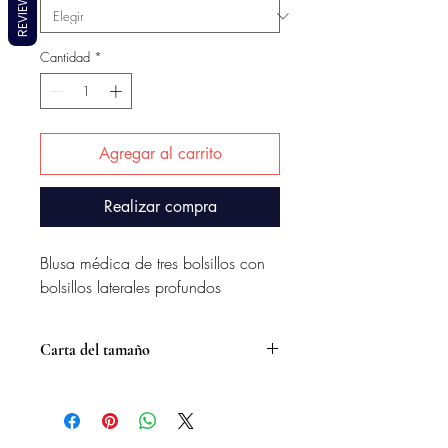
REVIEWS
Cantidad
*
Agregar al carrito
Realizar compra
Blusa médica de tres bolsillos con
bolsillos laterales profundos
Carta del tamaño
Tamaño de los hombres (pulgadas)
Tamaño
S
METRO
L
SG