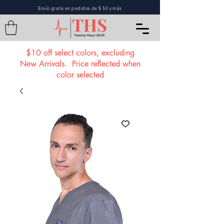
Envío gratis en pedidos de $ 50 y más
$10 off select colors, excluding
New Arrivals. Price reflected when
color selected