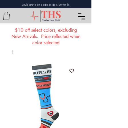
Envío gratis en pedidos de $ 50 y más
$10 off select colors, excluding
New Arrivals. Price reflected when
color selected