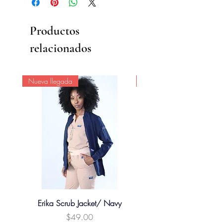
Productos
relacionados
Nueva llegada
Nueva llegada
Erika Scrub Jacket/ Navy
Xavier Male Scrub Jacke
Precio
$49.00