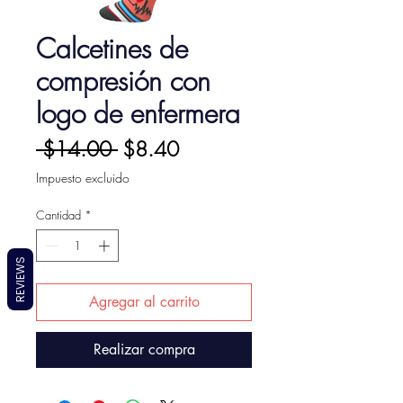
Calcetines de
compresión con
logo de enfermera
Precio
Precio
 $14.00 
$8.40
de
Impuesto excluido
oferta
Cantidad
*
REVIEWS
Agregar al carrito
Realizar compra